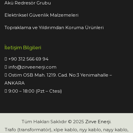
Akü Redresör Grubu
Elektriksel Güvenlik Malzemeleri
Topraklama ve Yıldırımdan Koruma Ürünleri
İletişim Bilgileri
+90 312 566 69 94
info@zirveenerji.com
Ostim OSB Mah. 1219. Cad. No:3 Yenimahalle –
ANKARA
9:00 – 18:00 (Pzt – Ctesi)
Tüm Hakları Saklıdır © 2025
Zirve Enerji
.
Trafo (transformatör), xlpe kablo, nyy kablo, nayy kablo,